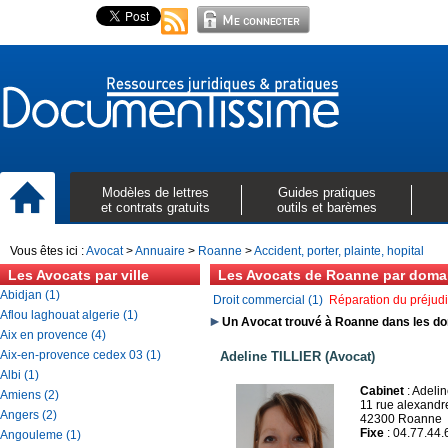
Modèles de lettres
Guides pratiques
et contrats gratuits
outils et barèmes
Vous êtes ici :
Avocat
>
Annuaire
>
Roanne
>
Accident, porter, plainte, hopital
Les Avocats par ville
Les Avocats de Roanne par doma
Abidjan (1)
Droit commercial (1)
Réparation du préjudi
Aflou laghouat algerie (1)
Un Avocat trouvé à Roanne dans les doma
Aix en provence (4)
Aix-en-provence cedex 03 (1)
Adeline TILLIER (Avocat)
Albi (1)
Cabinet
: Adeli
Amiens (2)
11 rue alexandr
Angers (2)
42300 Roanne
Fixe
: 04.77.44.
Angouleme (1)