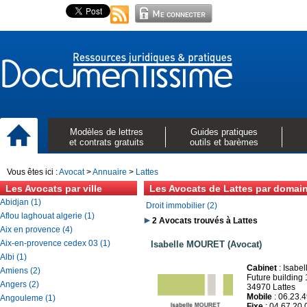
Modèles de lettres
Guides pratiques
et contrats gratuits
outils et barèmes
Vous êtes ici :
Avocat
>
Annuaire
>
Lattes
Les Avocats par ville
Les Avocats de Lattes par domai
Abidjan (1)
Droit immobilier (2)
Aflou laghouat algerie (1)
2 Avocats trouvés à Lattes
Aix en provence (4)
Aix-en-provence cedex 03 (1)
Isabelle MOURET (Avocat)
Albi (1)
Cabinet
: Isab
Amiens (2)
Future building
Angers (2)
34970 Lattes
Mobile
: 06.23.
Angouleme (1)
Fixe
: 04.67.20.