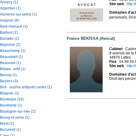
Annecy (1)
Site web
:
http:
Argentan (1)
Domaines d'acti
Asnieres-sur-seine (1)
personnes, Droi
Avignon (6)
Baie-mahault (1)
Bailleul (1)
France BEKISSA (Avocat)
Bamako (1)
Bayonne (2)
Cabinet
: Cabin
Beauchamp (1)
8 avenue de la f
Beausoleil (1)
34970 Lattes
Fixe
: 04.99.54.
Beauvais (1)
Site web
:
http:
Béjaia , sétif (1)
Domaines d'acti
Bernay (1)
Droit des perso
Beziers (3)
Biot - sophia antipolis cedex (1)
Blagnac (1)
Bordeaux (16)
Bouillante (1)
Boulogne-sur-mer (1)
Bourg-la-reine (1)
Brest (1)
Bucuresti (1)
Caen (1)