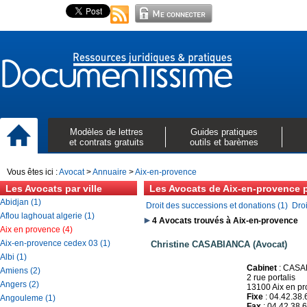
Modèles de lettres
Guides pratiques
et contrats gratuits
outils et barèmes
Vous êtes ici :
Avocat
>
Annuaire
>
Aix-en-provence
Les Avocats par ville
Les Avocats de Aix-en-provence 
Abidjan (1)
Droit des successions et donations (1)
Droi
Aflou laghouat algerie (1)
4 Avocats trouvés à Aix-en-provence
Aix en provence (4)
Aix-en-provence cedex 03 (1)
Christine CASABIANCA (Avocat)
Albi (1)
Cabinet
: CASA
Amiens (2)
2 rue portalis
Angers (2)
13100 Aix en p
Fixe
: 04.42.38.
Angouleme (1)
Fax
: 04.42.38.