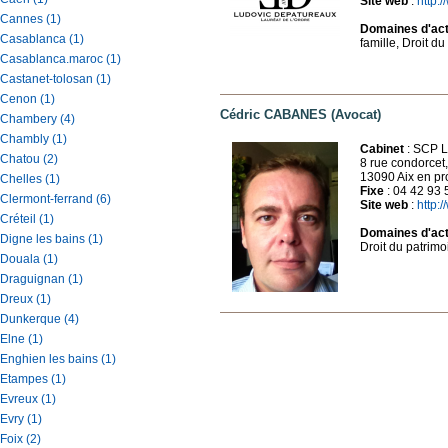
Site web
:
http:
Cannes (1)
Domaines d'acti
Casablanca (1)
famille, Droit du 
Casablanca.maroc (1)
Castanet-tolosan (1)
Cenon (1)
Cédric CABANES (Avocat)
Chambery (4)
Chambly (1)
Cabinet
: SCP 
Chatou (2)
8 rue condorcet,
13090 Aix en p
Chelles (1)
Fixe
: 04 42 93 
Clermont-ferrand (6)
Site web
:
http:
Créteil (1)
Domaines d'acti
Digne les bains (1)
Droit du patrimo
Douala (1)
Draguignan (1)
Dreux (1)
Dunkerque (4)
Elne (1)
Enghien les bains (1)
Etampes (1)
Evreux (1)
Evry (1)
Foix (2)