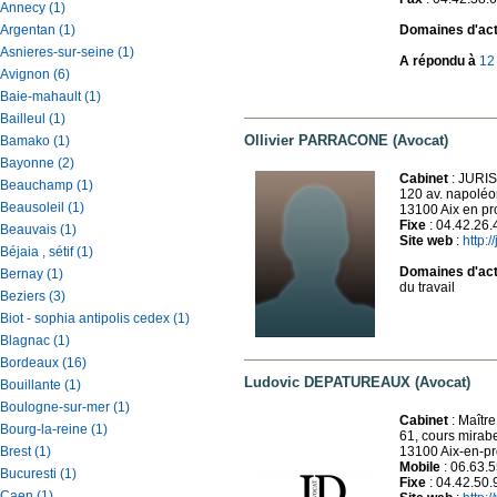
Annecy (1)
Argentan (1)
Domaines d'acti
Asnieres-sur-seine (1)
A répondu à
12
Avignon (6)
Baie-mahault (1)
Bailleul (1)
Ollivier PARRACONE (Avocat)
Bamako (1)
Bayonne (2)
Cabinet
: JURI
Beauchamp (1)
120 av. napolé
Beausoleil (1)
13100 Aix en p
Fixe
: 04.42.26.
Beauvais (1)
Site web
:
http:
Béjaia , sétif (1)
Domaines d'acti
Bernay (1)
du travail
Beziers (3)
Biot - sophia antipolis cedex (1)
Blagnac (1)
Bordeaux (16)
Ludovic DEPATUREAUX (Avocat)
Bouillante (1)
Boulogne-sur-mer (1)
Cabinet
: Maîtr
Bourg-la-reine (1)
61, cours mirab
Brest (1)
13100 Aix-en-p
Mobile
: 06.63.
Bucuresti (1)
Fixe
: 04.42.50.
Caen (1)