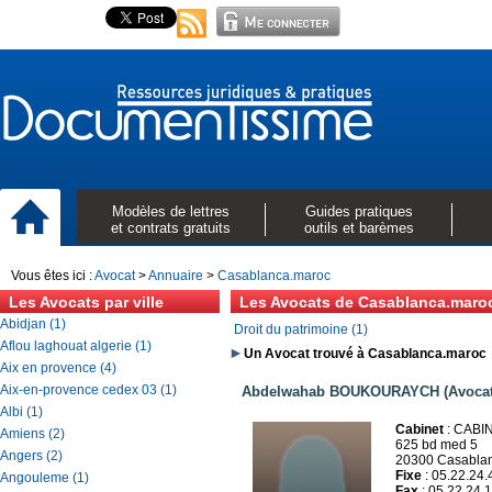
Modèles de lettres
Guides pratiques
et contrats gratuits
outils et barèmes
Vous êtes ici :
Avocat
>
Annuaire
>
Casablanca.maroc
Les Avocats par ville
Les Avocats de Casablanca.maro
Abidjan (1)
Droit du patrimoine (1)
Aflou laghouat algerie (1)
Un Avocat trouvé à Casablanca.maroc
Aix en provence (4)
Aix-en-provence cedex 03 (1)
Abdelwahab BOUKOURAYCH (Avocat
Albi (1)
Cabinet
: CAB
Amiens (2)
625 bd med 5
Angers (2)
20300 Casabla
Fixe
: 05.22.24.
Angouleme (1)
Fax
: 05.22.24.