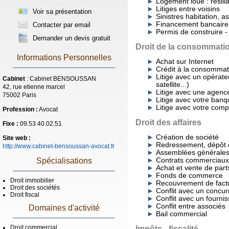
Logement loué : résilia
Litiges entre voisins
Voir sa présentation
Sinistres habitation, 
Financement bancaire 
Contacter par email
Permis de construire 
Demander un devis gratuit
Droit de la consommati
Informations Personnelles
Achat sur Internet
Crédit à la consommat
Litige avec un opérate
Cabinet
: Cabinet BENSOUSSAN
satellite...)
42, rue etienne marcel
Litige avec une agenc
75002 Paris
Litige avec votre banq
Litige avec votre com
Profession :
Avocat
Droit des affaires
Fixe :
09.53.40.02.51
Création de société
Site web :
Redressement, dépôt de
http://www.cabinet-bensoussan-avocat.fr
Assemblées générales
Contrats commerciaux
Spécialisations
Achat et vente de part
Fonds de commerce
Droit immobilier
Recouvrement de fact
Droit des sociétés
Conflit avec un concur
Droit fiscal
Conflit avec un fourni
Conflit entre associés
Domaines d'activité
Bail commercial
Impôts - fiscalité
Droit commercial