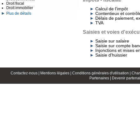
Droit fiscal
Droit immobilier
Calcul de l'impôt
Contentieux et contrôle
Plus de détails
Délais de paiement, e
TVA
Saisies et voies d'exécu
Saisie sur salaire
Saisie sur compte ban
Injonctions et mises 
Saisie d'huissier
Contactez-nous |
Mentions légales |
Conditions générales d'utilisation |
Char
Partenaires |
Devenir partenai