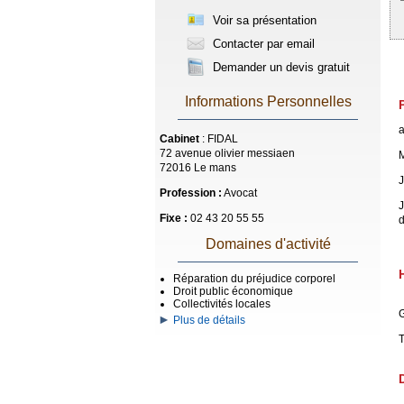
Voir sa présentation
Contacter par email
Demander un devis gratuit
Informations Personnelles
a
Cabinet
: FIDAL
72 avenue olivier messiaen
M
72016 Le mans
J
Profession :
Avocat
J
Fixe :
02 43 20 55 55
d
Domaines d'activité
Réparation du préjudice corporel
Droit public économique
Collectivités locales
G
Plus de détails
T