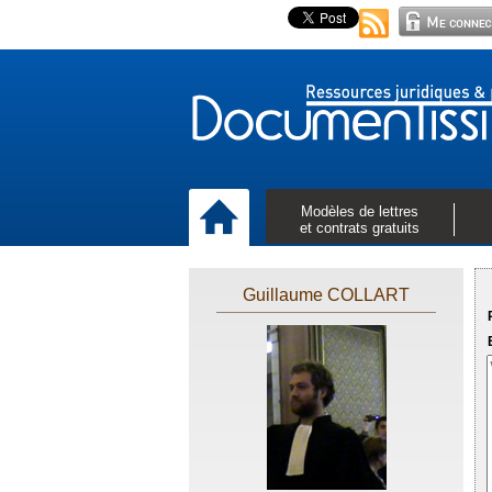
Modèles de lettres
et contrats gratuits
Guillaume COLLART