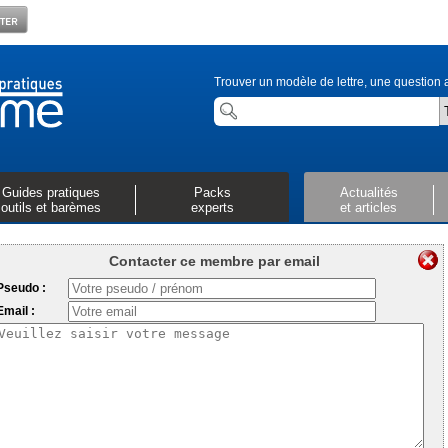
Trouver un modèle de lettre, une question a
Guides pratiques
Packs
Actualités
outils et barèmes
experts
et articles
Contacter ce membre par email
Pseudo :
Email :