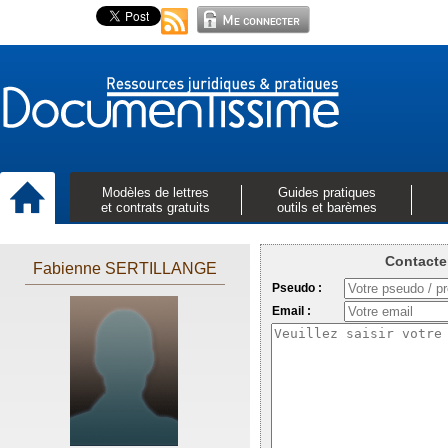
Modèles de lettres
Guides pratiques
et contrats gratuits
outils et barèmes
Contacte
Fabienne SERTILLANGE
Pseudo :
Email :