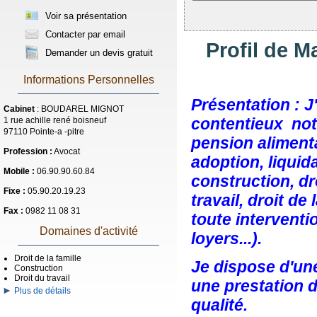
Voir sa présentation
Contacter par email
Profil de 
Demander un devis gratuit
Informations Personnelles
Présentation : J
Cabinet
: BOUDAREL MIGNOT
contentieux nota
1 rue achille rené boisneuf
97110 Pointe-a -pitre
pension aliment
Profession :
Avocat
adoption, liquid
Mobile :
06.90.90.60.84
construction, dro
Fixe :
05.90.20.19.23
travail, droit d
Fax :
0982 11 08 31
toute interventi
Domaines d'activité
loyers...).
Droit de la famille
Je dispose d'un
Construction
Droit du travail
une prestation d
Plus de détails
qualité.