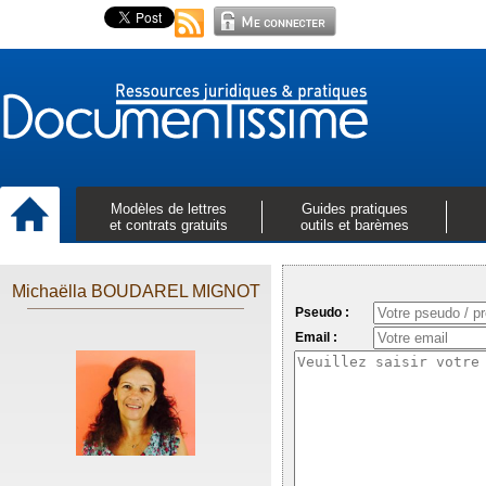
Modèles de lettres
Guides pratiques
et contrats gratuits
outils et barèmes
Michaëlla BOUDAREL MIGNOT
Pseudo :
Email :