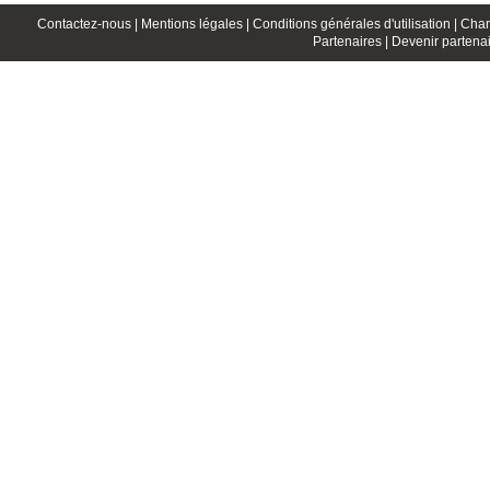
Contactez-nous |
Mentions légales |
Conditions générales d'utilisation |
Char
Partenaires |
Devenir partenai