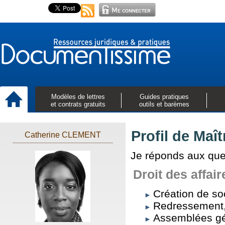
Modèles de lettres
Guides pratiques
et contrats gratuits
outils et barèmes
Profil de Maî
Catherine CLEMENT
Je réponds aux que
Droit des affair
Création de so
Redressement, 
Assemblées gé