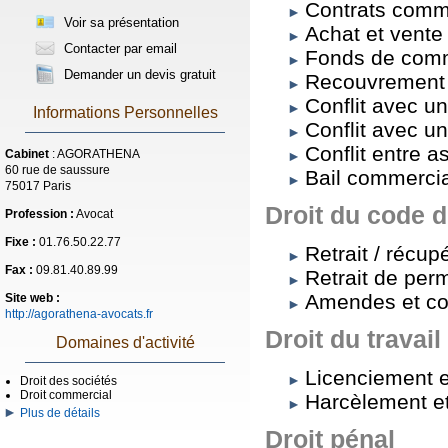
Contrats comm
Voir sa présentation
Achat et vente 
Contacter par email
Fonds de com
Demander un devis gratuit
Recouvrement 
Conflit avec u
Informations Personnelles
Conflit avec un
Conflit entre a
Cabinet
: AGORATHENA
60 rue de saussure
Bail commercia
75017 Paris
Droit du code d
Profession :
Avocat
Fixe :
01.76.50.22.77
Retrait / récup
Fax :
09.81.40.89.99
Retrait de per
Amendes et co
Site web :
http://agorathena-avocats.fr
Droit du travail
Domaines d'activité
Licenciement e
Droit des sociétés
Droit commercial
Harcèlement et
Plus de détails
Droit pénal