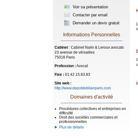
Voir sa présentation
Contacter par email
Demander un devis gratuit
L
s
Informations Personnelles
Cabinet
: Cabinet Naïm & Leroux avocats
23 avenue de vérsailles
75016 Paris
C
c
Profession :
Avocat
Fixe :
01.42.15.83.83
Site web :
http://www.depotdebilanparis.com
Domaines d'activité
Procédures collectives et entreprises en
difficulté
Droit des sociétés commerciales et
professionnelles
Plus de détails