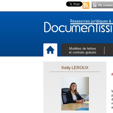
Modèles de lettres
et contrats gratuits
Ketty LEROUX
M
p
d
r
e