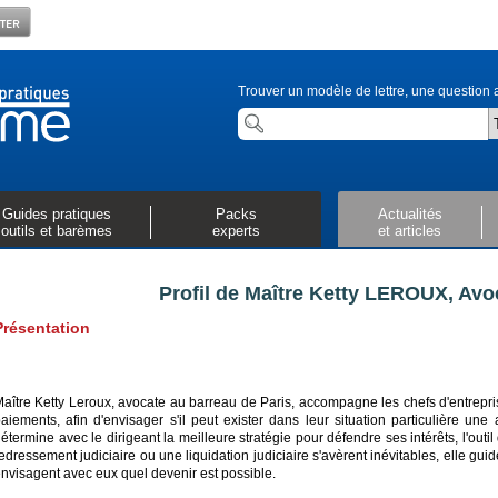
Trouver un modèle de lettre, une question a
Guides pratiques
Packs
Actualités
outils et barèmes
experts
et articles
Profil de Maître Ketty LEROUX, Avoc
Présentation
aître Ketty Leroux, avocate au barreau de Paris, accompagne les chefs d'entrepri
aiements, afin d'envisager s'il peut exister dans leur situation particulière une
étermine avec le dirigeant la meilleure stratégie pour défendre ses intérêts, l'outil
edressement judiciaire ou une liquidation judiciaire s'avèrent inévitables, elle gui
nvisagent avec eux quel devenir est possible.