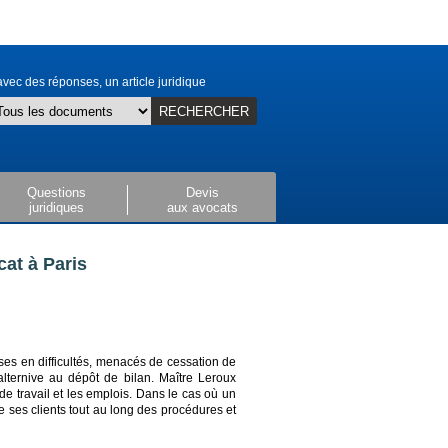
vec des réponses, un article juridique
RECHERCHER
Questions
Devis
juridiques
aux avocats
at à Paris
ses en difficultés, menacés de cessation de
 alternive au dépôt de bilan. Maître Leroux
 de travail et les emplois. Dans le cas où un
de ses clients tout au long des procédures et