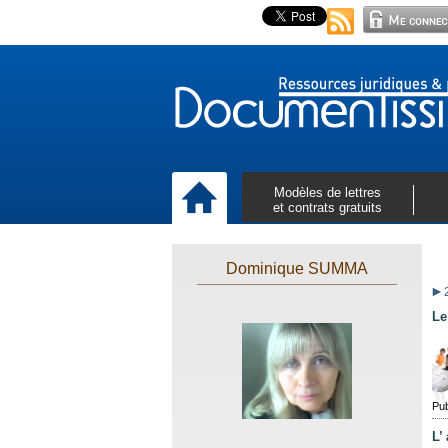
Modèles de lettres
et contrats gratuits
Dominique SUMMA
Le
Pub
L’