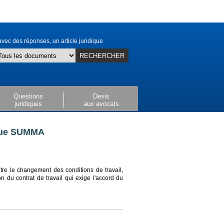
vec des réponses, un article juridique
RECHERCHER
Questions
Devis
juridiques
aux avocats
ique SUMMA
le changement des conditions de travail,
on du contrat de travail qui exige l'accord du