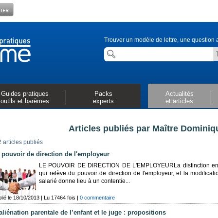
Trouver un modèle de lettre, une question a
Guides pratiques
Packs
Actualités
outils et barèmes
experts
et articles
Articles publiés par Maître Domin
2 articles publiés
 pouvoir de direction de l'employeur
LE POUVOIR DE DIRECTION DE L'EMPLOYEURLa distinction entre 
qui relève du pouvoir de direction de l'employeur, et la modificati
salarié donne lieu à un contentie...
lié le 18/10/2013 | Lu 17464 fois |
0 commentaire
 aliénation parentale de l’enfant et le juge : propositions