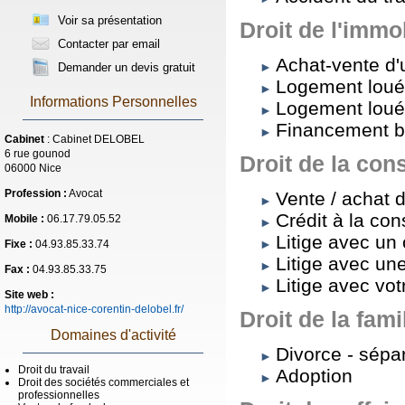
Voir sa présentation
Droit de l'immob
Contacter par email
Achat-vente d'
Demander un devis gratuit
Logement loué 
Informations Personnelles
Logement loué :
Financement ba
Cabinet
: Cabinet DELOBEL
6 rue gounod
Droit de la co
06000 Nice
Profession :
Avocat
Vente / achat 
Crédit à la co
Mobile :
06.17.79.05.52
Litige avec un 
Fixe :
04.93.85.33.74
Litige avec u
Fax :
04.93.85.33.75
Litige avec vo
Site web :
http://avocat-nice-corentin-delobel.fr/
Droit de la fami
Domaines d'activité
Divorce - sépa
Droit du travail
Adoption
Droit des sociétés commerciales et
professionnelles