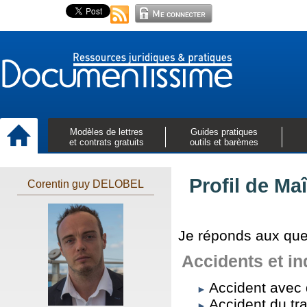
Modèles de lettres
Guides pratiques
et contrats gratuits
outils et barèmes
Profil de M
Corentin guy DELOBEL
Je réponds aux que
Accidents et i
Accident avec
Accident du tra