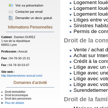
Logement loué 
Voir sa présentation
Logement loué 
Contacter par email
Logement loué :
Demander un devis gratuit
Litiges entre v
Sinistres habi
Informations Personnelles
Permis de cons
Cabinet
: Damien DUREZ
Droit de la co
1 rue de la république
69001 Lyon
Vente / achat 
Profession :
Avocat
Achat sur Inter
Fixe :
04-78-30-15-31
Crédit à la co
Fax :
04-78-30-53-07
Litige avec un 
Litige avec u
Site web :
http://damiendurez-avocat.com/
Litige avec vo
Domaines d'activité
Litige avec vo
Surendettemen
Droit immobilier
Droit économique
Droit de la fami
Droit des personnes
Plus de détails