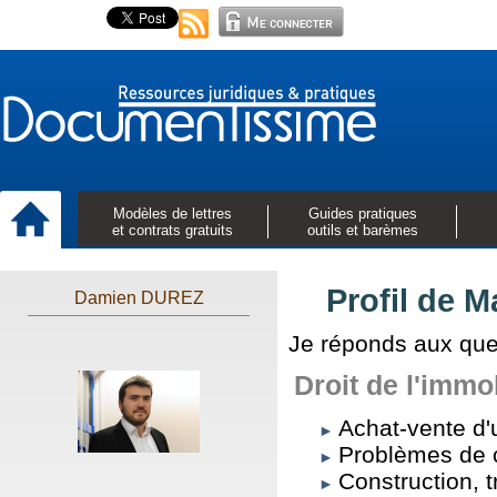
Modèles de lettres
Guides pratiques
et contrats gratuits
outils et barèmes
Profil de 
Damien DUREZ
Je réponds aux que
Droit de l'immob
Achat-vente d'
Problèmes de c
Construction, t