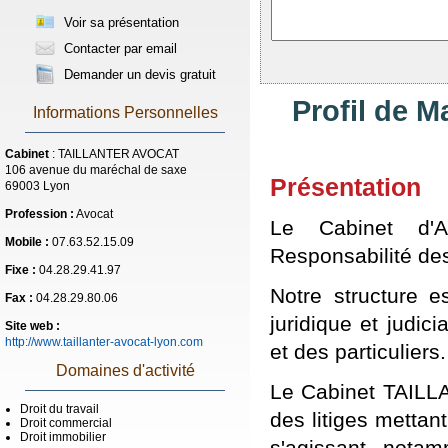
Voir sa présentation
Contacter par email
Demander un devis gratuit
Profil de 
Informations Personnelles
Cabinet
: TAILLANTER AVOCAT
106 avenue du maréchal de saxe
Présentation
69003 Lyon
Profession :
Avocat
Le Cabinet d'A
Mobile :
07.63.52.15.09
Responsabilité de
Fixe :
04.28.29.41.97
Notre structure e
Fax :
04.28.29.80.06
juridique et judic
Site web :
http://www.taillanter-avocat-lyon.com
et des particuliers.
Domaines d'activité
Le Cabinet TAILL
Droit du travail
des litiges mettan
Droit commercial
Droit immobilier
s'agissant not