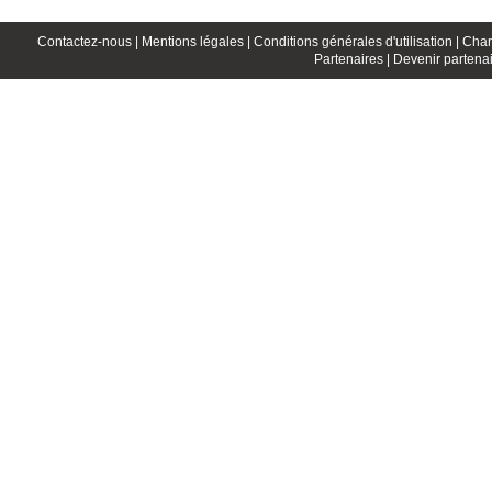
Contactez-nous |
Mentions légales |
Conditions générales d'utilisation |
Char
Partenaires |
Devenir partenai