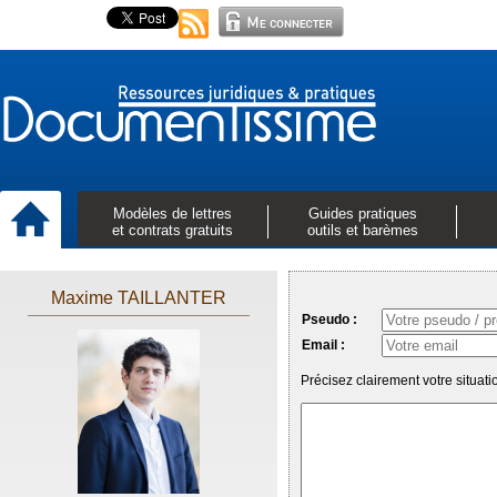
Modèles de lettres
Guides pratiques
et contrats gratuits
outils et barèmes
Maxime TAILLANTER
Pseudo :
Email :
Précisez clairement votre situa