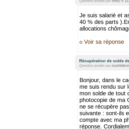
Question postée par
tomy
le
11
Je suis salarié et a
40 % des parts ).En
allocations chômage
Voir sa réponse
Récupération de solde d
Question postée par
mathildem
Bonjour, dans le ca
me suis rendu sur 
mon solde de tout 
photocopie de ma C
ne se récupère pas
suivante : sont-ils
compte avec ma ph
réponse. Cordialem