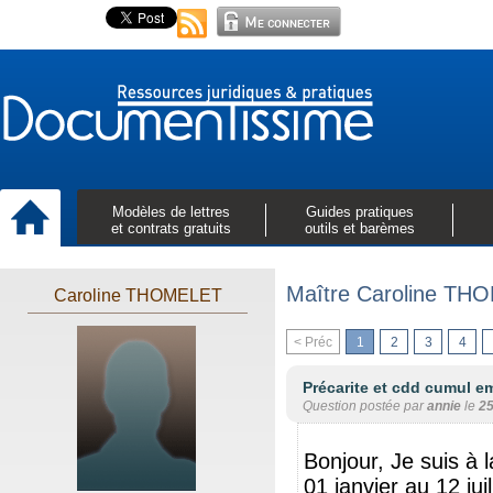
Modèles de lettres
Guides pratiques
et contrats gratuits
outils et barèmes
Maître Caroline TH
Caroline THOMELET
< Préc
1
2
3
4
Précarite et cdd cumul em
Question postée par
annie
le
25
Bonjour, Je suis à 
01 janvier au 12 ju