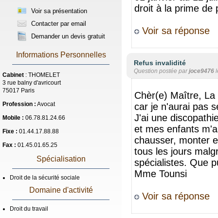
droit à la prime de
Voir sa présentation
Contacter par email
Voir sa réponse
Demander un devis gratuit
Informations Personnelles
Refus invalidité
Question postée par
joce9476
l
Cabinet
: THOMELET
3 rue balny d'avricourt
75017 Paris
Chèr(e) Maître, La
Profession :
Avocat
car je n'aurai pas 
J'ai une discopathi
Mobile :
06.78.81.24.66
et mes enfants m'a
Fixe :
01.44.17.88.88
chausser, monter e
Fax :
01.45.01.65.25
tous les jours malgr
Spécialisation
spécialistes. Que p
Mme Tounsi
Droit de la sécurité sociale
Domaine d'activité
Voir sa réponse
Droit du travail