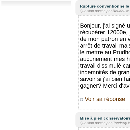
Rupture conventionnelle 
Question postée par
Doudou
le
Bonjour, j'ai signé
récupérer 12000e, j
de mon patron en ve
arrêt de travail ma
le mettre au Prudh
aucunement mes he
travail dissimulé c
indemnités de grand
savoir si j'ai bien 
gagner? Merci d'av
Voir sa réponse
Mise à pied conservatoir
Question postée par
Jondarly
l