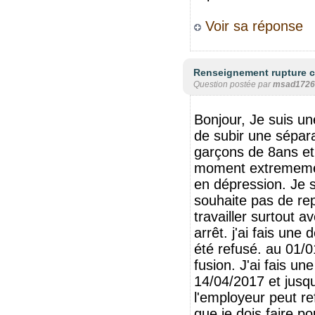
Voir sa réponse
Renseignement rupture c
Question postée par
msad1726
Bonjour, Je suis u
de subir une sépara
garçons de 8ans e
moment extrememen
en dépression. Je s
souhaite pas de rep
travailler surtout a
arrêt. j'ai fais un
été refusé. au 01/0
fusion. J'ai fais u
14/04/2017 et jusqu
l'employeur peut r
que je dois faire po