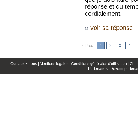
réponse et du temp
cordialement.
Voir sa réponse
< Préc
1
2
3
4
Contactez-nous |
Mentions légales |
Conditions générales d'utilisation |
Char
Partenaires |
Devenir partenai