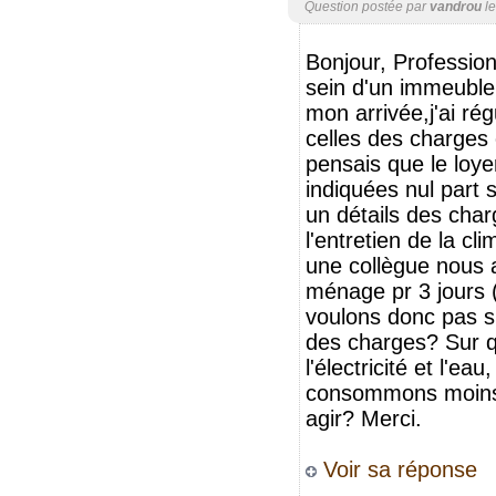
Question postée par
vandrou
l
Bonjour, Profession
sein d'un immeuble
mon arrivée,j'ai r
celles des charges 
pensais que le loye
indiquées nul part 
un détails des cha
l'entretien de la cl
une collègue nous a 
ménage pr 3 jours (
voulons donc pas si
des charges? Sur q
l'électricité et l'ea
consommons moins
agir? Merci.
Voir sa réponse