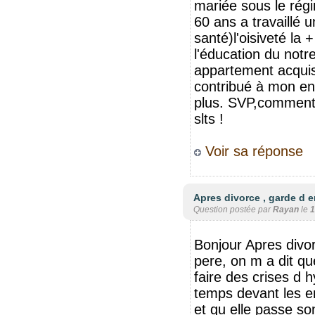
mariée sous le rég
60 ans a travaillé 
santé)l'oisiveté la 
l'éducation du notre
appartement acquis
contribué à mon enri
plus. SVP,comment 
slts !
Voir sa réponse
Apres divorce , garde d e
Question postée par
Rayan
le
1
Bonjour Apres divor
pere, on m a dit q
faire des crises d 
temps devant les en
et qu elle passe so