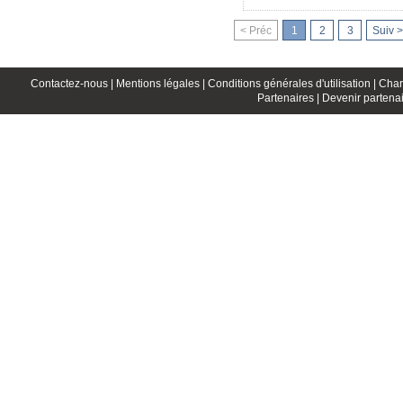
< Préc
1
2
3
Suiv >
Contactez-nous |
Mentions légales |
Conditions générales d'utilisation |
Char
Partenaires |
Devenir partenai