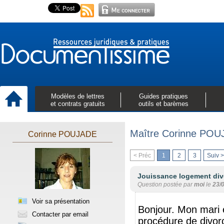
Modèles de lettres
Guides pratiques
et contrats gratuits
outils et barèmes
Maître Corinne POU
Corinne POUJADE
< Préc
1
2
3
Suiv >
Jouissance logement div
Question postée par
moi
le
23/
Voir sa présentation
Bonjour. Mon mari 
Contacter par email
procédure de divor