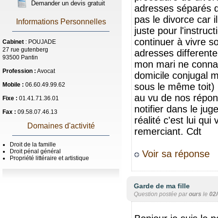
Demander un devis gratuit
adresses séparés du
pas le divorce car 
Informations Personnelles
juste pour l'instru
continuer à vivre s
Cabinet
: POUJADE
27 rue gutenberg
adresses different
93500 Pantin
mon mari ne connait 
Profession :
Avocat
domicile conjugal m
Mobile :
06.60.49.99.62
sous le même toit) 
au vu de nos répons
Fixe :
01.41.71.36.01
notifier dans le ju
Fax :
09.58.07.46.13
réalité c'est lui qu
Domaines d'activité
remerciant. Cdt
Droit de la famille
Droit pénal général
Voir sa réponse
Propriété littéraire et artistique
Garde de ma fille
Question postée par
ours
le
02